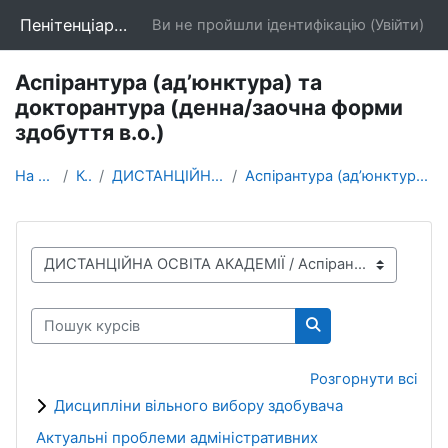
Перейти до головного вмісту
Пенітенціарна академія України
Ви не пройшли ідентифікацію (
Увійти
)
Аспірантура (ад’юнктура) та
докторантура (денна/заочна форми
здобуття в.о.)
На головну
Курси
ДИСТАНЦІЙНА ОСВІТА АКАДЕМІЇ
Аспірантура (ад’юнктура) та докторантура (денна/за...
Категорії курсів
Пошук курсів
Пошук курсів
Розгорнути всі
Дисципліни вільного вибору здобувача
Актуальні проблеми адміністративних