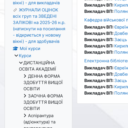
вікні) - для викладачів
Викладач ВП:
Кирил
ЖУРНАЛИ ОЦІНОК
Викладач ВП:
Полян
всіх груп та ЗВЕДЕНІ
Кафедра військової п
ЗАЛІКОВІ на 2025-26 н.р.
Викладач ВП:
Євреї
(натиснути на посилання
Викладач ВП:
Довбе
- відкриється у новому
Викладач ВП:
Заєць
вікні) - для здобувачів
Викладач ВП:
Кирил
Мої курси
Викладач ВП:
Полян
Курси
Електронна бібліоте
ДИСТАНЦІЙНА
Викладач ВП:
Євреї
ОСВІТА АКАДЕМІЇ
Викладач ВП:
Довбе
ДЕННА ФОРМА
Викладач ВП:
Заєць
ЗДОБУТТЯ ВИЩОЇ
Викладач ВП:
Кирил
ОСВІТИ
Викладач ВП:
Полян
ЗАОЧНА ФОРМА
ЗДОБУТТЯ ВИЩОЇ
ОСВІТИ
Аспірантура
(ад’юнктура) та