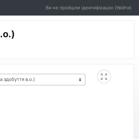
Ви не пройшли ідентифікацію (
Увійти
)
.о.)