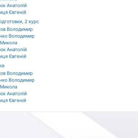
юк Анатолій
иця Євгеній
ідготовки, 2 курс
нов Володимир
нко Володимир
 Микола
юк Анатолій
иця Євгеній
ка
нов Володимир
нко Володимир
 Микола
юк Анатолій
иця Євгеній