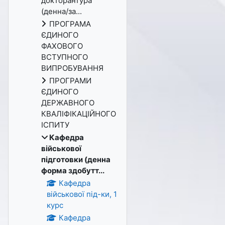
докторантура
(денна/за...
ПРОГРАМА
ЄДИНОГО
ФАХОВОГО
ВСТУПНОГО
ВИПРОБУВАННЯ
ПРОГРАМИ
ЄДИНОГО
ДЕРЖАВНОГО
КВАЛІФІКАЦІЙНОГО
ІСПИТУ
Кафедра
військової
підготовки (денна
форма здобутт...
Кафедра
військової під-ки, 1
курс
Кафедра